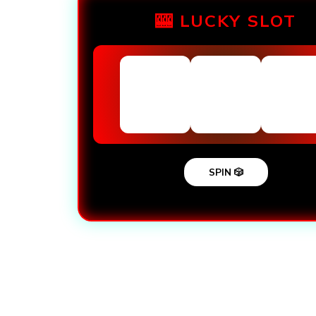
🎰 LUCKY SLOT
SPIN 🎲