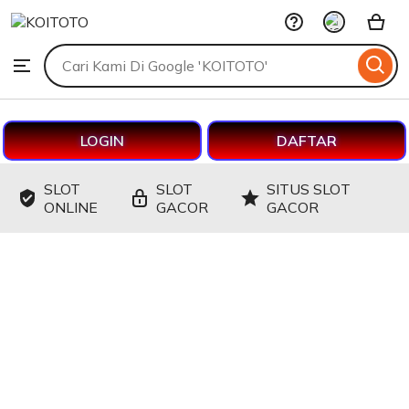
KOITOTO
Skip
to
Search
Browse
ontent
for
items
or
shops
LOGIN
DAFTAR
SLOT
SLOT
SITUS SLOT
ONLINE
GACOR
GACOR