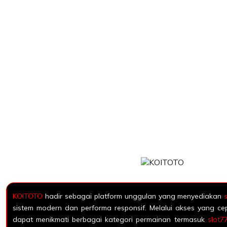
KOITOTO
hadir sebagai platform unggulan yang menyediakan
sistem modern dan performa responsif. Melalui akses yang ce
dapat menikmati berbagai kategori permainan termasuk
slot7